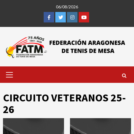
Saltar
06/08/2026
al
contenido
Facebook
Twitter
Instagram
Youtube
Menú
primario
CIRCUITO VETERANOS 25-
26