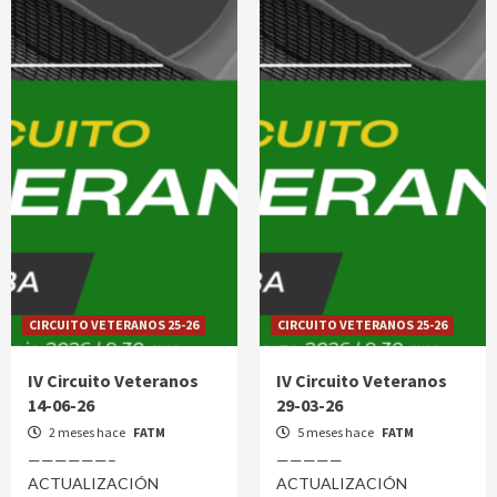
CIRCUITO VETERANOS 25-26
CIRCUITO VETERANOS 25-26
IV Circuito Veteranos
IV Circuito Veteranos
14-06-26
29-03-26
2 meses hace
FATM
5 meses hace
FATM
——————–
—————
ACTUALIZACIÓN
ACTUALIZACIÓN