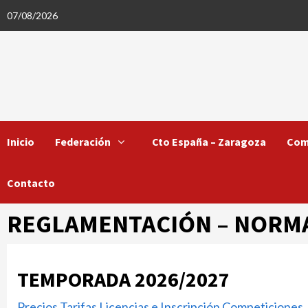
Saltar
07/08/2026
al
contenido
Inicio
Federación
Cto España – Zaragoza
Com
Contacto
REGLAMENTACIÓN – NORM
TEMPORADA 2026/2027
Precios Tarifas Licencias e Inscripción Competicione