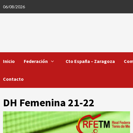
Saltar
06/08/2026
al
contenido
Inicio
Federación
Cto España – Zaragoza
Com
Contacto
DH Femenina 21-22