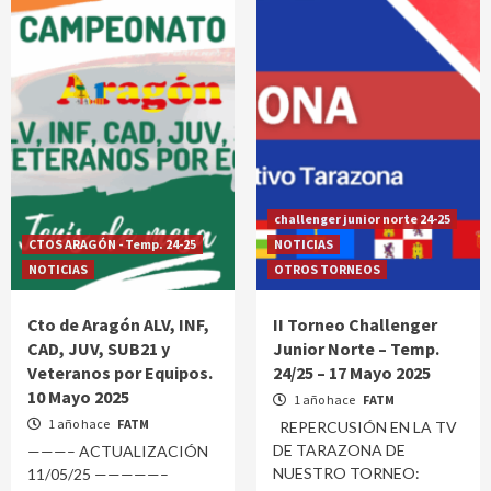
challenger junior norte 24-25
CTOS ARAGÓN - Temp. 24-25
NOTICIAS
NOTICIAS
OTROS TORNEOS
Cto de Aragón ALV, INF,
II Torneo Challenger
CAD, JUV, SUB21 y
Junior Norte – Temp.
Veteranos por Equipos.
24/25 – 17 Mayo 2025
10 Mayo 2025
1 año hace
FATM
1 año hace
FATM
REPERCUSIÓN EN LA TV
DE TARAZONA DE
———– ACTUALIZACIÓN
NUESTRO TORNEO:
11/05/25 —————–