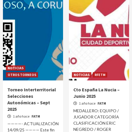
NOTICIAS
OTROS TORNEOS
NOTICIAS
RFETM
Torneo Interterritorial
Cto España La Nucia –
Selecciones
Junio 2025
Autonómicas – Sept
1 año hace
FATM
2025
MEDALLERO: EQUIPO /
1 año hace
FATM
JUGADOR CATEGORÍA
CLASIFICACIÓN ERIC
————- ACTUALIZACIÓN
NEGREDO / ROGER
14/09/25 ———— Este fin