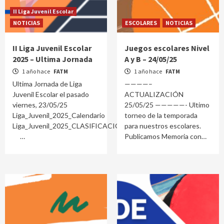
II Liga Juvenil Escolar
NOTICIAS
ESCOLARES
NOTICIAS
II Liga Juvenil Escolar
Juegos escolares Nivel
2025 – Ultima Jornada
A y B – 24/05/25
1 año hace
FATM
1 año hace
FATM
Ultima Jornada de Liga
————–
Juvenil Escolar el pasado
ACTUALIZACIÓN
viernes, 23/05/25
25/05/25 —————- Ultimo
Liga_Juvenil_2025_Calendario
torneo de la temporada
Liga_Juvenil_2025_CLASIFICACION
para nuestros escolares.
Publicamos Memoria con