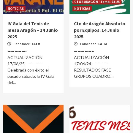
CTOS ARAGÓN - Temp. 24-25
NOTICIAS
NOTICIAS
IV Gala del Tenis de
Cto de Aragón Absoluto
mesa Aragón – 14 Junio
por Equipos. 14 Junio
2025
2025
1 año hace
FATM
1 año hace
FATM
—————-
—————–
ACTUALIZACIÓN
ACTUALIZACIÓN
17/06/25 ————–
17/06/24 ————-
Celebrada con éxito el
RESULTADOS FASE
pasado sábado, la IV Gala
GRUPOS CUADRO
del