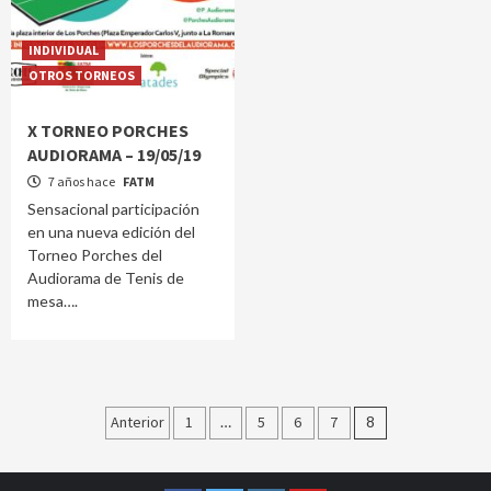
INDIVIDUAL
OTROS TORNEOS
X TORNEO PORCHES
AUDIORAMA – 19/05/19
7 años hace
FATM
Sensacional participación
en una nueva edición del
Torneo Porches del
Audiorama de Tenis de
mesa….
Paginación
Anterior
1
5
6
7
8
de