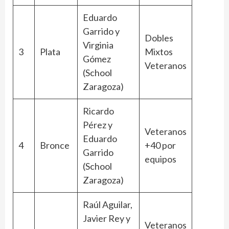
Eduardo
Garrido y
Dobles
Virginia
3
Plata
Mixtos
Gómez
Veteranos
(School
Zaragoza)
Ricardo
Pérez y
Veteranos
Eduardo
4
Bronce
+40 por
Garrido
equipos
(School
Zaragoza)
Raúl Aguilar,
Javier Rey y
Veteranos