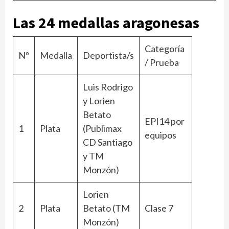
Las 24 medallas aragonesas
Categoría
Nº
Medalla
Deportista/s
/ Prueba
Luis Rodrigo
y Lorien
Betato
EPI14 por
1
Plata
(Publimax
equipos
CD Santiago
y TM
Monzón)
Lorien
2
Plata
Betato (TM
Clase 7
Monzón)