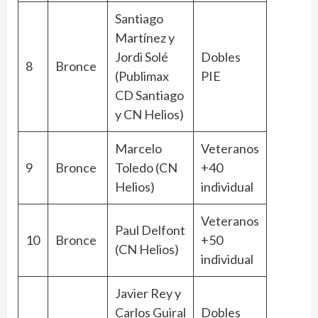
Santiago
Martínez y
Jordi Solé
Dobles
8
Bronce
(Publimax
PIE
CD Santiago
y CN Helios)
Marcelo
Veteranos
9
Bronce
Toledo (CN
+40
Helios)
individual
Veteranos
Paul Delfont
10
Bronce
+50
(CN Helios)
individual
Javier Rey y
Carlos Guiral
Dobles