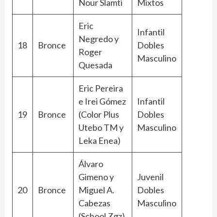
Nour Slamti
Mixtos
Eric
Infantil
Negredo y
18
Bronce
Dobles
Roger
Masculino
Quesada
Eric Pereira
e Irei Gómez
Infantil
19
Bronce
(Color Plus
Dobles
Utebo TM y
Masculino
Leka Enea)
Álvaro
Gimeno y
Juvenil
20
Bronce
Miguel A.
Dobles
Cabezas
Masculino
(School Zgz)