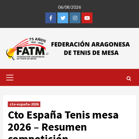
Saltar
06/08/2026
al
contenido
Facebook
Twitter
Instagram
Youtube
Menú
primario
cto-españa-2026
Cto España Tenis mesa
2026 – Resumen
competición