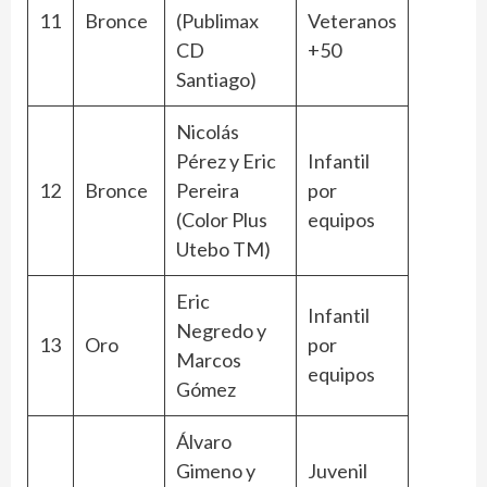
11
Bronce
(Publimax
Veteranos
CD
+50
Santiago)
Nicolás
Pérez y Eric
Infantil
12
Bronce
Pereira
por
(Color Plus
equipos
Utebo TM)
Eric
Infantil
Negredo y
13
Oro
por
Marcos
equipos
Gómez
Álvaro
Gimeno y
Juvenil