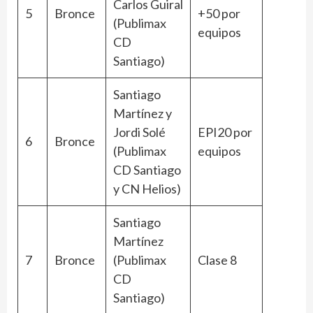
Carlos Guiral
5
Bronce
+50 por
(Publimax
equipos
CD
Santiago)
Santiago
Martínez y
Jordi Solé
EPI20 por
6
Bronce
(Publimax
equipos
CD Santiago
y CN Helios)
Santiago
Martínez
7
Bronce
(Publimax
Clase 8
CD
Santiago)