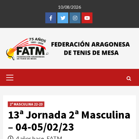
Saltar
10/08/2026
al
contenido
Facebook
Twitter
Instagram
Youtube
Menú
primario
2ª MASCULINA 22-23
13ª Jornada 2ª Masculina
– 04-05/02/23
4 años hace
FATM