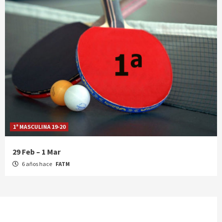
1ª MASCULINA 19-20
29 Feb – 1 Mar
6 años hace
FATM