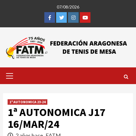
Saltar
07/08/2026
al
contenido
Facebook
Twitter
Instagram
Youtube
Menú
primario
1ª AUTONOMICA 23-24
1ª AUTONOMICA J17
16/MAR/24
2 años hace
FATM