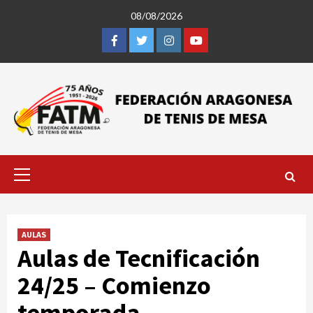
Saltar
08/08/2026
al
contenido
Facebook
Twitter
Instagram
Youtube
Menú
primario
AULAS
Aulas de Tecnificación
24/25 – Comienzo
temporada