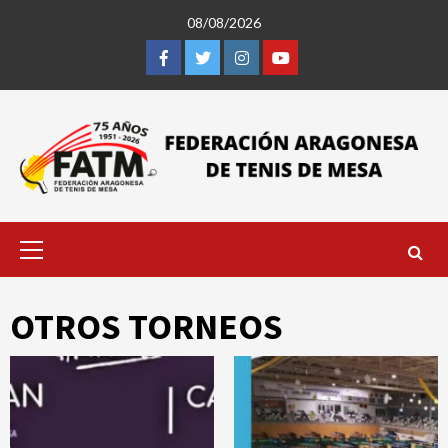
Saltar
08/08/2026
al
contenido
Facebook
Twitter
Instagram
Youtube
Menú
primario
OTROS TORNEOS