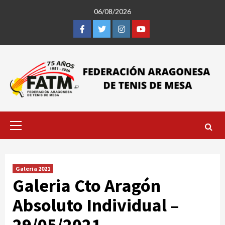
Saltar
06/08/2026
al
contenido
Facebook
Twitter
Instagram
Youtube
Menú
primario
Galeria 2021
Galeria Cto Aragón
Absoluto Individual –
29/05/2021