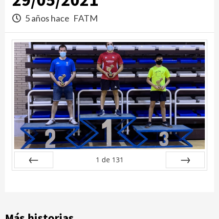
5 años hace
FATM
1
de
131
Anterior
Siguiente
Más historias