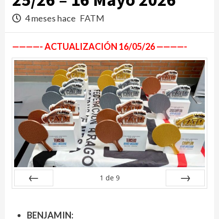
4 meses hace
FATM
————- ACTUALIZACIÓN 16/05/26 ————-
1
de
9
Anterior
Siguiente
BENJAMIN: