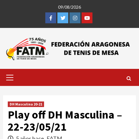
Saltar
09/08/2026
al
contenido
Facebook
Twitter
Instagram
Youtube
Menú
primario
DH Masculina 20-21
Play off DH Masculina –
22-23/05/21
5 años hace
FATM