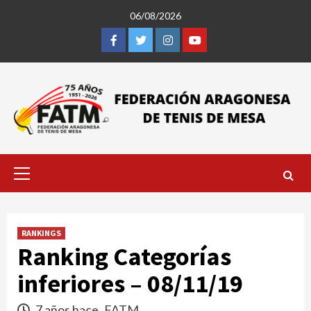
Saltar
06/08/2026
al
contenido
Facebook
Twitter
Instagram
Youtube
Menú
primario
RANKINGS
Ranking Categorías
inferiores – 08/11/19
7 años hace
FATM