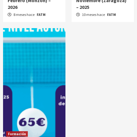
Febrero (Monzón) –
Noviembre (Zaragoza)
2026
– 2025
8 meses hace
FATM
10 meses hace
FATM
Formación