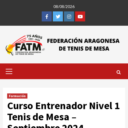
Saltar
08/08/2026
al
contenido
Facebook
Twitter
Instagram
Youtube
Menú
primario
Formación
Curso Entrenador Nivel 1
Tenis de Mesa –
Septiembre 2024